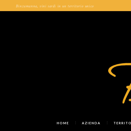
Binzamanna, vini sardi in un territorio unico
HOME
AZIENDA
TERRIT