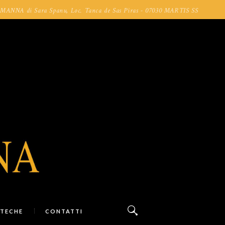
NA di Sara Spanu, Loc. Tanca de Sas Piras - 07030 MARTIS SS
TECHE
CONTATTI