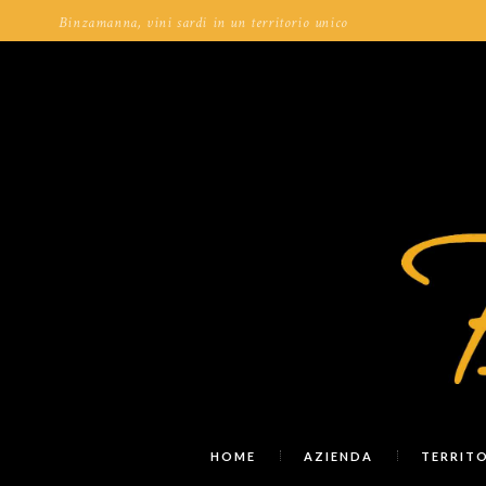
Binzamanna, vini sardi in un territorio unico
HOME
AZIENDA
TERRIT