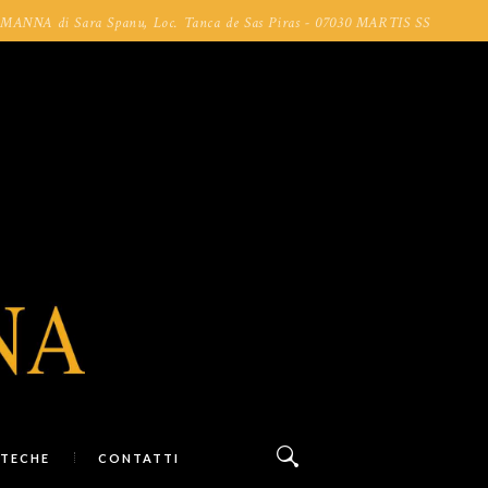
NA di Sara Spanu, Loc. Tanca de Sas Piras - 07030 MARTIS SS
TECHE
CONTATTI