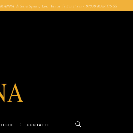
NA di Sara Spanu, Loc. Tanca de Sas Piras - 07030 MARTIS SS
TECHE
CONTATTI