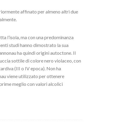
riormente affinato per almeno altri due
talmente.
tutta l’isola, ma con una predominanza
centi studi hanno dimostrato la sua
 cannonau ha quindi origini autoctone. Il
ccia sottile di colore nero violaceo, con
ardiva (III o IV epoca). Non ha
nau viene utilizzato per ottenere
prime meglio con valori alcolici