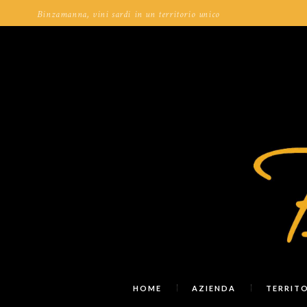
Binzamanna, vini sardi in un territorio unico
HOME
AZIENDA
TERRIT