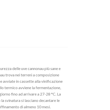
rezza delle uve cannonau più sane e
nau trova nei terreni a composizione
 avviate in cassette alla vinificazione
llo termico avviene la fermentazione,
iorno fino ad arrivare a 27-28 °C. La
la svinatura si lasciano decantare le
i affinamento di almeno 10 mesi.