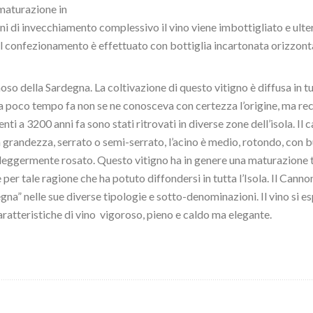
maturazione in
ni di invecchiamento complessivo il vino viene imbottigliato e ulte
Il confezionamento è effettuato con bottiglia incartonata orizzon
amoso della Sardegna. La coltivazione di questo vitigno è diffusa in 
no a poco tempo fa non se ne conosceva con certezza l’origine, ma re
lenti a 3200 anni fa sono stati ritrovati in diverse zone dell’isola. Il
randezza, serrato o semi-serrato, l’acino è medio, rotondo, con bu
 leggermente rosato. Questo vitigno ha in genere una maturazione t
per tale ragione che ha potuto diffondersi in tutta l’Isola. Il Canno
” nelle sue diverse tipologie e sotto-denominazioni. Il vino si es
caratteristiche di vino vigoroso, pieno e caldo ma elegante.