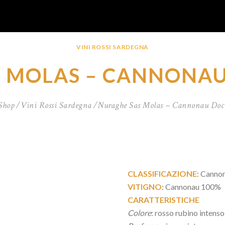
VINI ROSSI SARDEGNA
 MOLAS – CANNONAU
Shop
Vini Rossi Sardegna
Nuraghe Sas Molas – Cannonau Doc
CLASSIFICAZIONE
: Canno
VITIGNO
: Cannonau 100%
CARATTERISTICHE
Colore
: rosso rubino intenso 