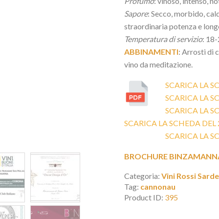
Profumo
: vinoso, intenso, no
Sapore
: Secco, morbido, cald
straordinaria potenza e long
Temperatura di servizio
: 18-
ABBINAMENTI
: Arrosti di
vino da meditazione.
SCARICA LA S
SCARICA LA S
SCARICA LA S
SCARICA LA SCHEDA DEL 
SCARICA LA S
BROCHURE BINZAMANNA
Categoria:
Vini Rossi Sard
Tag:
cannonau
Product ID:
395