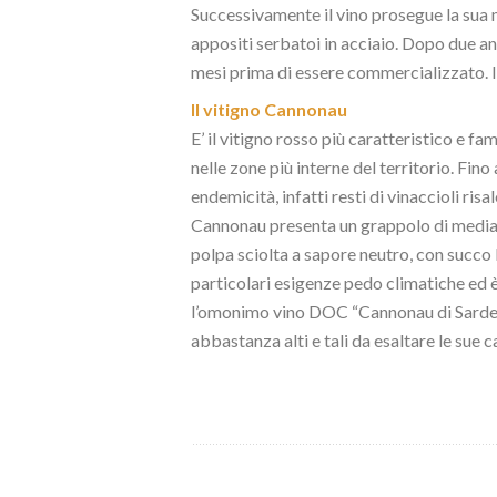
Successivamente il vino prosegue la sua 
appositi serbatoi in acciaio. Dopo due an
mesi prima di essere commercializzato. 
Il vitigno Cannonau
E’ il vitigno rosso più caratteristico e f
nelle zone più interne del territorio. Fi
endemicità, infatti resti di vinaccioli risa
Cannonau presenta un grappolo di media g
polpa sciolta a sapore neutro, con succo
particolari esigenze pedo climatiche ed è 
l’omonimo vino DOC “Cannonau di Sardegna
abbastanza alti e tali da esaltare le sue 