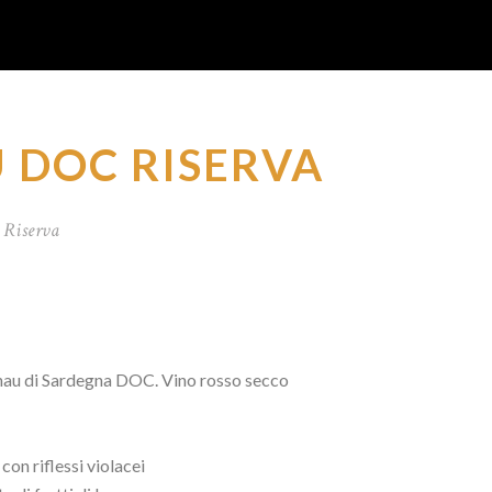
 DOC RISERVA
 Riserva
nau di Sardegna DOC. Vino rosso secco
con riflessi violacei