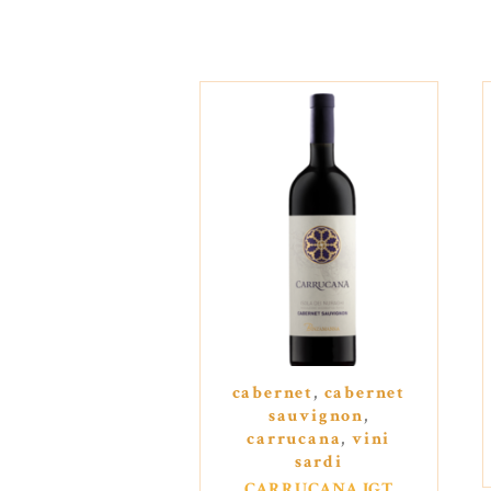
cabernet
,
cabernet
sauvignon
,
carrucana
,
vini
sardi
CARRUCANA IGT